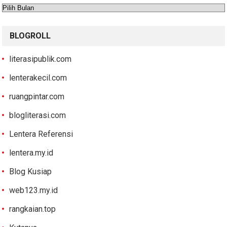
Arsip
BLOGROLL
literasipublik.com
lenterakecil.com
ruangpintar.com
blogliterasi.com
Lentera Referensi
lentera.my.id
Blog Kusiap
web123.my.id
rangkaian.top