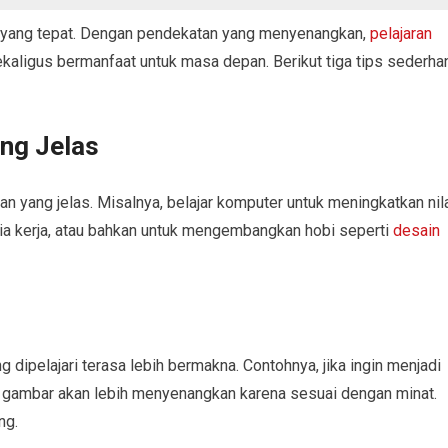
ar yang tepat. Dengan pendekatan yang menyenangkan,
pelajaran
ekaligus bermanfaat untuk masa depan. Berikut tiga tips sederha
ang Jelas
juan yang jelas. Misalnya, belajar komputer untuk meningkatkan nil
ia kerja, atau bahkan untuk mengembangkan hobi seperti
desain
g dipelajari terasa lebih bermakna. Contohnya, jika ingin menjadi
h gambar akan lebih menyenangkan karena sesuai dengan minat.
ng.