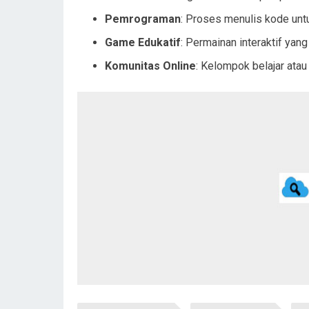
Pemrograman
: Proses menulis kode unt
Game Edukatif
: Permainan interaktif yang
Komunitas Online
: Kelompok belajar ata