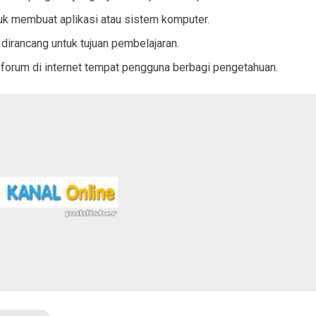
uk membuat aplikasi atau sistem komputer.
 dirancang untuk tujuan pembelajaran.
u forum di internet tempat pengguna berbagi pengetahuan.