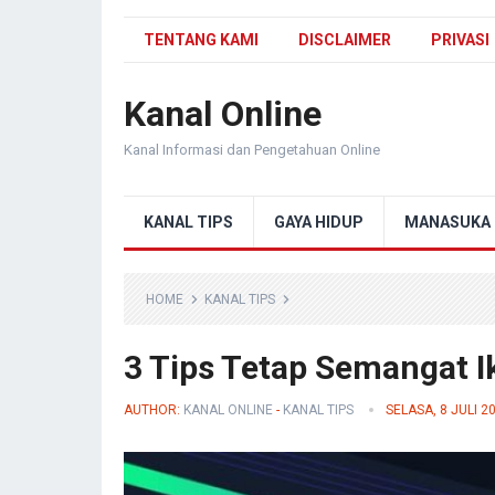
TENTANG KAMI
DISCLAIMER
PRIVASI
Kanal Online
Kanal Informasi dan Pengetahuan Online
KANAL TIPS
GAYA HIDUP
MANASUKA
HOME
KANAL TIPS
3 Tips Tetap Semangat I
AUTHOR:
KANAL ONLINE
-
KANAL TIPS
SELASA, 8 JULI 2