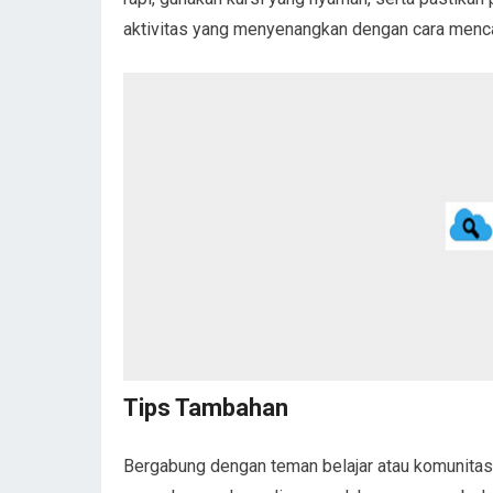
aktivitas yang menyenangkan dengan cara mencar
Tips Tambahan
Bergabung dengan teman belajar atau komunita