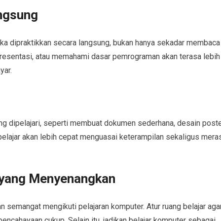
angsung
jika dipraktikkan secara langsung, bukan hanya sekadar membaca
 presentasi, atau memahami dasar pemrograman akan terasa lebih
yar.
g dipelajari, seperti membuat dokumen sederhana, desain poste
 pelajar akan lebih cepat menguasai keterampilan sekaligus mera
r yang Menyenangkan
 semangat mengikuti pelajaran komputer. Atur ruang belajar aga
pencahayaan cukup. Selain itu, jadikan belajar komputer sebagai